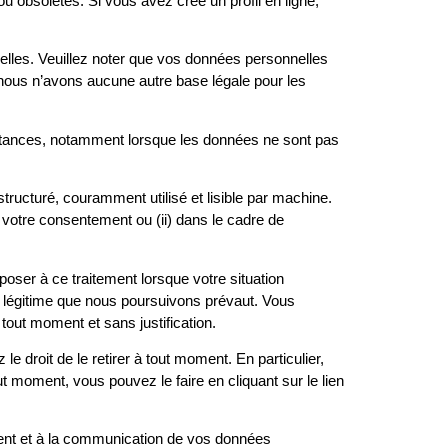
ou obsolètes. Si vous avez créé un profil en ligne,
elles. Veuillez noter que vos données personnelles
e nous n’avons aucune autre base légale pour les
onstances, notamment lorsque les données ne sont pas
.
tructuré, couramment utilisé et lisible par machine.
 votre consentement ou (ii) dans le cadre de
oser à ce traitement lorsque votre situation
êt légitime que nous poursuivons prévaut. Vous
out moment et sans justification.
 droit de le retirer à tout moment. En particulier,
t moment, vous pouvez le faire en cliquant sur le lien
ment et à la communication de vos données