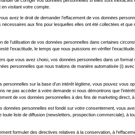
demander de corriger vos données personnelles si elles sont inexactes 
en visitant votre compte.
 vous avez le droit de demander l’effacement de vos données personn
s nécessaires aux fins pour lesquelles elles ont été collectées et qu
tion de l’utilisation de vos données personnelles dans certaines circ
sté l’exactitude, le temps que nous puissions en vérifier l’exactitude
 tiers que vous avez choisi, vos données personnelles dans un format s
onnées personnelles que nous traitons de manière automatisée (i) avec
s personnelles sur la base d’un intérêt légitime, vous pouvez vous opp
rrions ne pas accéder à votre demande si nous démontrons que l’intér
ement de vos données personnelles à des fins de marketing direct, à t
os données personnelles est fondé sur votre consentement, vous avez le
oute liste de diffusion (newsletters, prospection commerciale), à tou
ment formuler des directives relatives à la conservation, à l‘efface