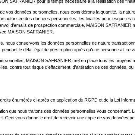
 SAFRANIER pour le temps nécessaire à la réalisation des finalités 
e vos données personnelles, nous considérons la quantité, la nature e
ion non autorisée des données personnelles, les finalités pour lesquelle
 de l’envoi d’emails de prospection commerciale, MAISON SAFRANIER
ion avec MAISON SAFRANIER.
s, nous conservons les données personnelles de nature transactionnell
pendant le délai légal de prescription après qu’une personne ait cessé
 personnelles, MAISON SAFRANIER met en place tous les moyens néc
lles, contre tout risque d’effacement, d’altération de ces données, ou
 droits énumérés ci-après en application du RGPD et de la Loi Informa
rmation que nous traitons des données personnelles vous concernant. 
. Ceci vous donne le droit de recevoir une copie de vos données pers